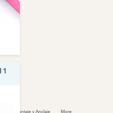
11
al
Montaje y Anclaje
More