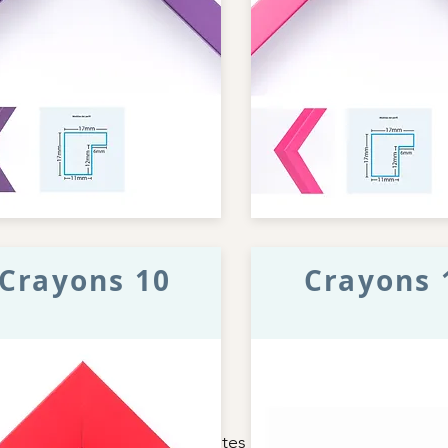
Crayons 10
Crayons 
cos
Alquiler de Caballetes
Bastidores Tipo Mur