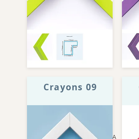
Crayons 09
Inicio
TIENDA
Mar