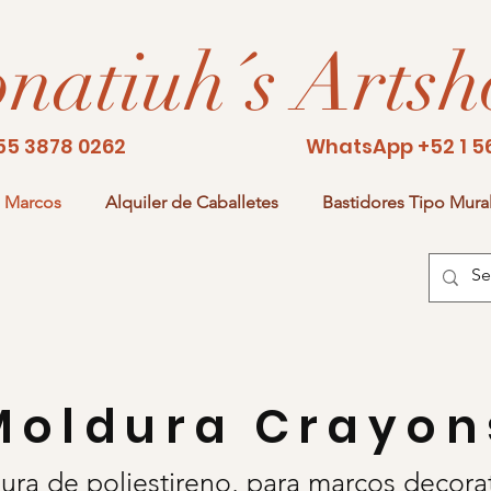
natiuh´s Arts
o: 55 3878 0262 WhatsApp +52 1 56 4
Marcos
Alquiler de Caballetes
Bastidores Tipo Mura
Moldura Crayon
ura de poliestireno, para marcos decorat