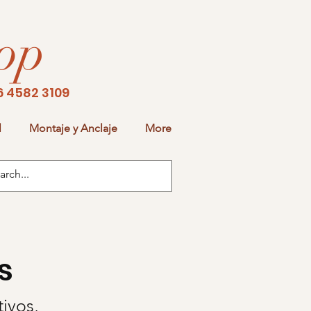
hop
582 3109
l
Montaje y Anclaje
More
s
ivos,