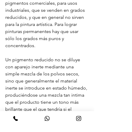
pigmentos comerciales, para usos 
industriales, que se venden en grados 
reducidos, y que en general no sirven 
para la pintura artística. Para lograr 
pinturas permanentes hay que usar 
sólo los grados más puros y 
concentrados.
Un pigmento reducido no se diluye 
con aparejo inerte mediante una 
simple mezcla de los polvos secos, 
sino que generalmente el material 
inerte se introduce en estado húmedo, 
produciéndose una mezcla tan intima 
que el producto tiene un tono más 
brillante que el que tendría si el 
aparejo se hubiera mezclado en seco. 
Los colores reducidos suelen 
presentarse con el nombre del color 